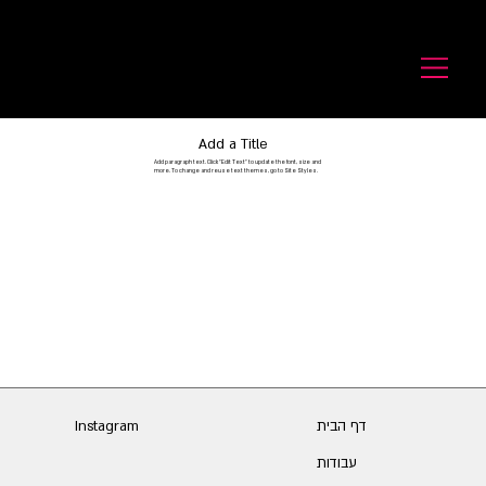
לורנס זיו
Laurence Ziv
Add a Title
Add paragraph text. Click “Edit Text” to update the font, size and
more. To change and reuse text themes, go to Site Styles.
דף הבית
Instagram
עבודות