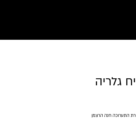
לורנס זיו
Laurence Ziv
ח גלריה
רת התערוכה חנה הרצמן