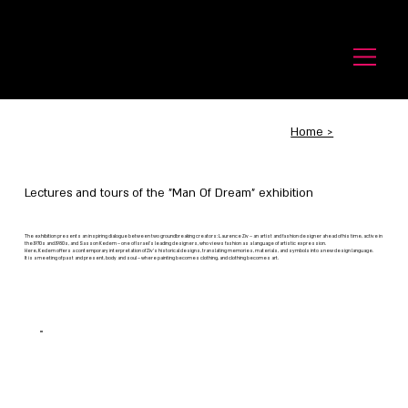
לורנס זיו
Laurence Ziv
Home >
Lectures and tours of the "Man Of Dream" exhibition
The exhibition presents an inspiring dialogue between two groundbreaking creators: Laurence Ziv – an artist and fashion designer ahead of his time, active in
the 1970s and 1980s, and Sasson Kedem – one of Israel’s leading designers, who views fashion as a language of artistic expression.
Here, Kedem offers a contemporary interpretation of Ziv’s historical designs, translating memories, materials, and symbols into a new design language.
It is a meeting of past and present, body and soul – where painting becomes clothing, and clothing becomes art.