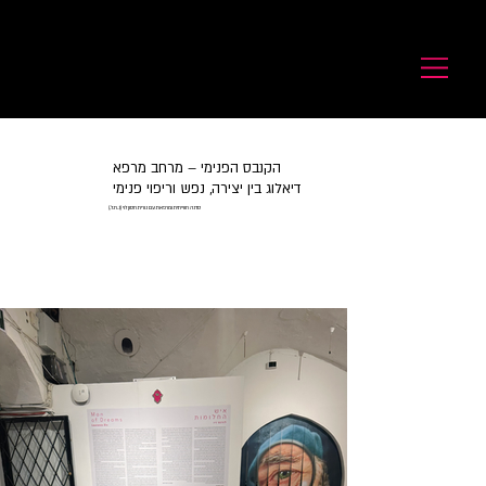
לורנס זיו
Laurence Ziv
הקנבס הפנימי – מרחב מרפא
דיאלוג בין יצירה, נפש וריפוי פנימי
סדנה חווייתית ומרפאת עם נורית חסון לוי (נ.ח.ל.)