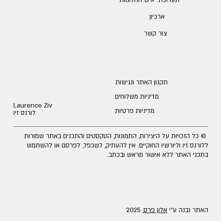
תערוכת ״איש החלומות״
ארכיון
צור קשר
תקנון האתר ונגישות
מדיניות משלוחים
Laurence Ziv
מדיניות פרטיות
לורנס זיו
© כל הזכויות על היצירות, התמונות, הטקסטים והתכנים באתר שמורות
ללורנס זיו וליורשיו החוקיים. אין להעתיק, לשכפל, לפרסם או להשתמש
בתכני האתר ללא אישור מראש ובכתב.
האתר נבנה ע״י
אלון פרס,
2025