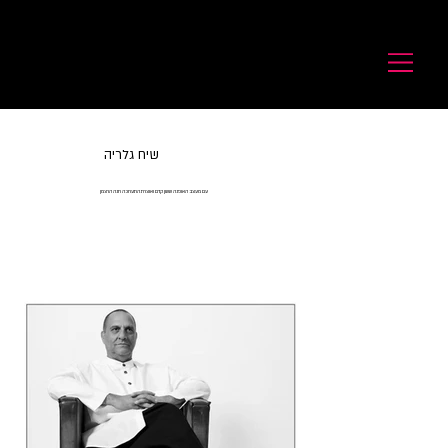
לורנס זיו
Laurence Ziv
שיח גלריה
עם מעצב האופנה ששון קדם ואוצרת התערוכה חנה הרצמן