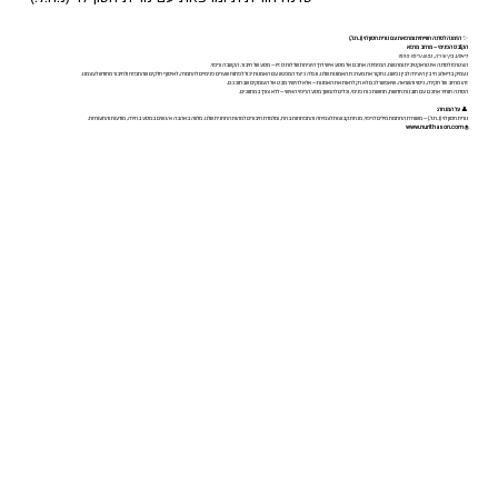
✨
הזמנה לסדנה חווייתית ומרפאת עם נורית חסון לוי (נ.ח.ל.)
הקנבס הפנימי – מרחב מרפא
דיאלוג בין יצירה, נפש וריפוי פנימי
הצטרפו לסדנה אינטראקטיבית ומרגשת, המזמינה אתכם אל מסע אישי דרך היצירות של לורנס זיו — מסע של חיבור, הקשבה וריפוי.
נעמיק בדיאלוג חי בין היצירה לבין נפשנו, נחקור את מערכת האמונות שלנו, ונגלה כיצד המפגש עם האמנות יכול לפתוח שערים פנימיים להתמרה, לאיסוף חלקים שהתפזרו ולחיבור מחודש לעצמנו.
זהו מרחב של חקירה, ניסוי והשראה, שיאפשר לכם לא רק לראות את האמנות — אלא להישיר מבט אל העומקים שבתוככם.
הסדנה תותיר אתכם עם תובנות חדשות, תחושת כוח פנימי, וכלים להמשך מסע הריפוי האישי — ללא צורך במתווכים.
👤
על המנחה:
נורית חסון לוי (נ.ח.ל.) — משוררת הרותמת מילים לריפוי, מנחת קבוצות לצמיחה והתפתחות ברוח, ומלמדת חיבורים למהות הרוחנית שלנו. מלווה באהבה א/נשים במסע בחירה, מודעות והתעוררות.
www.nurithason.com
🌐