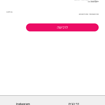
💬
משך ההרצאה:
כשעה
מחיר: 89 ש״ח
מספר המקומות מוגבל - מומלץ להירשם מראש.
לרכישה
דף הבית
Instagram