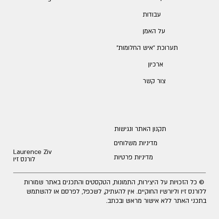
עבודות
על האמן
תערוכת ״איש החלומות״
ארכיון
צור קשר
תקנון האתר ונגישות
מדיניות משלוחים
Laurence Ziv
מדיניות פרטיות
לורנס זיו
© כל הזכויות על היצירות, התמונות, הטקסטים והתכנים באתר שמורות
ללורנס זיו וליורשיו החוקיים. אין להעתיק, לשכפל, לפרסם או להשתמש
בתכני האתר ללא אישור מראש ובכתב.