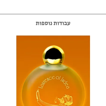
העבודות נמכרות ללא מסגרת, וניתן לתאם מראש שירות מסגור אישי
באמצעות יצירת קשר במייל kfir@kfirziv.com או בטלפון 052-
8875125.
עבודות נוספות
הדפסות על נייר ארכיוני. העבודות מודפסות על נייר צילום מסוג Fine
Art Premium בגימור מט, מבית יצרנית הנייר הנחשבת
Hahnemühle. פריט זה הוא רפרודוקציה באיכות וברזולוציה
גבוהות המודפסת בנפרד במדפסת מיוחדת בפורמט גדול. הנייר הינו
בעל תו תקן של 70 שנה המבטיח כי הצבעים והפיגמנט של ההדפס
יישמרו באיכותם המקורית גם לאחר כמה עשורים. כל הדפסה עוברת
בקרת איכות קפדנית על ידי הצוות שלנו לפני שהיא נארזת באריזה
ייעודית.