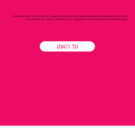
לורנס זיו היה אמן של נשמה תוססת וצבע קורן. בעולמו, החלומות היו הגשר בין הדמיון, הפנטזיה והמציאות - מקור להשראה וליצירה אינסופית. דמויותיו רוקדות
בשמחה, נופיו מתעוררים לחיים, והצבעים שרים בשפת הרגש והתשוקה. כל ציור הוא הזמנה למסע של פליאה – מסע מלא חופש, יופי ואור.
על האמן