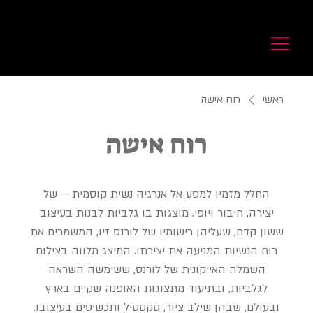
לורנס זיו
Laurence Ziv
ראשי
רוח אישה
רוח אישה
החלל מזמין למסע אל אנרגיה נשית קוסמית – של
יצירה, חיבור ויופי. מוצגות בו גלביות לבנות בעיצוב
ששון קדם, שעליהן רישומיו של לורנס זיו, המשמרים את
רוח הנשיות המניעה את יצירתו. המיצג מלווה בצילום
השמלה האייקונית של לורנס, ששימשה השראה
לגלביות, ובתיעוד מתצוגות האופנה שקיים בארץ
ובעולם, שבהן שילב ציור, טקסטיל ותכשיטים בעיצובו.