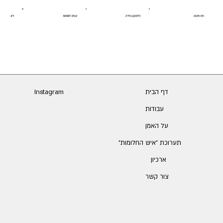
רוח אישה
פלמנקו בזירה
נשים לוחמות
ירושלים
דף הבית
Instagram
עבודות
על האמן
תערוכת ״איש החלומות״
ארכיון
צור קשר