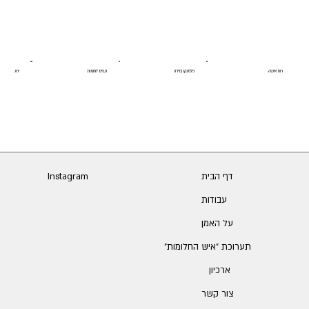
רוח אישה
פלמנקו בזירה
נשים לוחמות
ירושלים
דף הבית
Instagram
עבודות
על האמן
תערוכת ״איש החלומות״
ארכיון
צור קשר