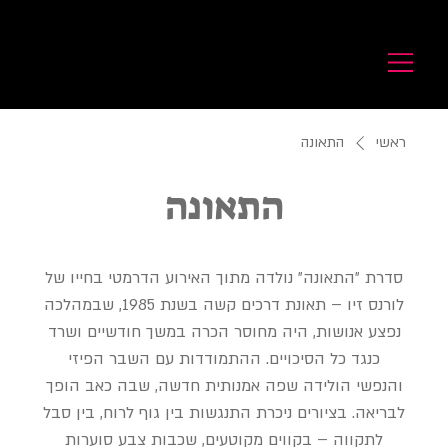
לורנס זיו
Laurence Ziv
ראשי
התאונה
התאונה
סדרת ״התאונה״ נולדה מתוך האירוע הדרמטי בחייו של
לורנס זיו – תאונת דרכים קשה בשנת 1985, שבמהלכה
נפצע אנושות, היה מחוסר הכרה במשך חודשיים ושרד
כנגד כל הסיכויים. ההתמודדות עם השבר הפיזי
והנפשי הולידה שפה אמנותית חדשה, שבה כאב הופך
לבריאה. בציורים ניכרת התנגשות בין גוף לרוח, בין סבל
לתקווה – בקווים מקוטעים, שכבות צבע סוערות